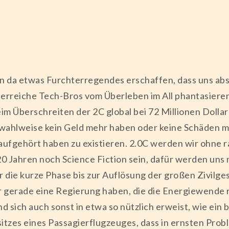
n da etwas Furchterregendes erschaffen, dass uns abso
perreiche Tech-Bros vom Überleben im All phantasier
im Überschreiten der 2C global bei 72 Millionen Dolla
ir wahlweise kein Geld mehr haben oder keine Schäden m
 aufgehört haben zu existieren. 2.0C werden wir ohne 
 20 Jahren noch Science Fiction sein, dafür werden uns
 die kurze Phase bis zur Auflösung der großen Zivilges
ir gerade eine Regierung haben, die die Energiewende 
d sich auch sonst in etwa so nützlich erweist, wie ein
tzes eines Passagierflugzeuges, dass in ernsten Probl