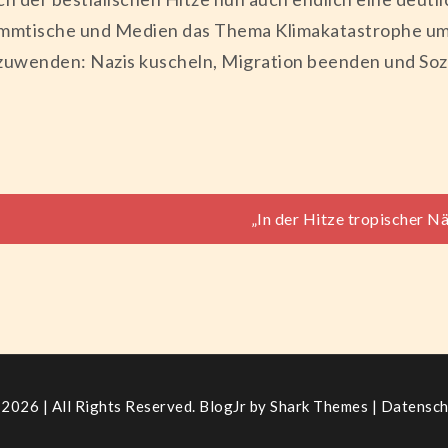
tammtische und Medien das Thema Klimakatastrophe u
zuwenden: Nazis kuscheln, Migration beenden und Sozi
tion
„In der Hitze tropischer N
2026 | All Rights Reserved. BlogJr by
Shark Themes
|
Datensch