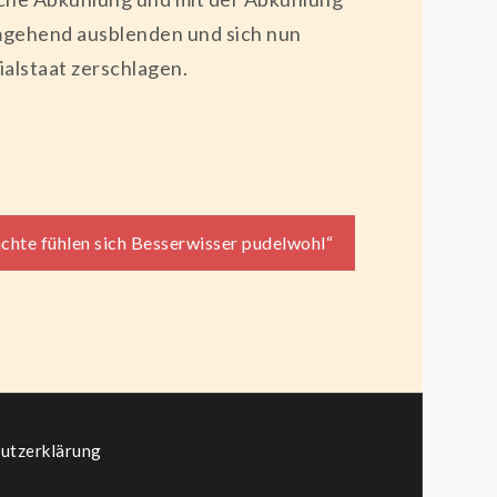
mgehend ausblenden und sich nun
alstaat zerschlagen.
ächte fühlen sich Besserwisser pudelwohl“
utzerklärung