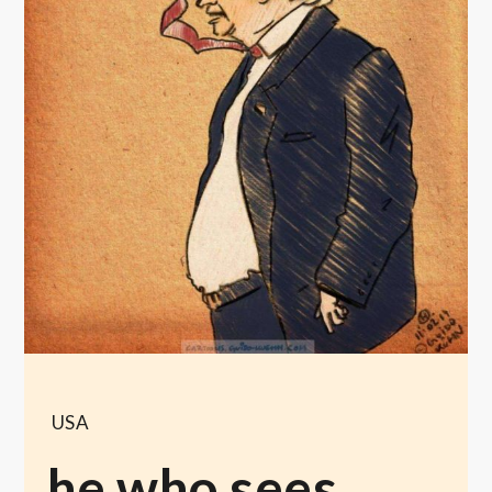
USA
he who sees