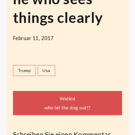
things clearly
Februar 11, 2017
Trump
Usa
Beitragsnavigation
Walled
who let the dog out!?
Schreiben Sie einen Kommentar