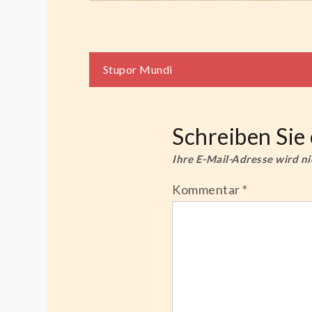
Beitragsnaviga
Stupor Mundi
Schreiben Si
Ihre E-Mail-Adresse wird nic
Kommentar
*