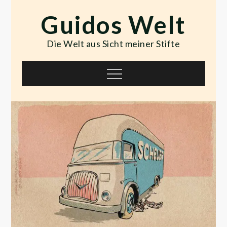
Skip
Guidos Welt
to
content
Die Welt aus Sicht meiner Stifte
Menu