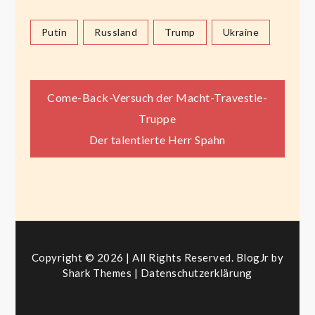
Putin
Russland
Trump
Ukraine
Beitragsnavigation
Come-Back-Versuch der Macht-Travestie-
Truppe
Der talentierte Herr Spahn
Copyright © 2026 | All Rights Reserved. BlogJr by
Shark Themes
|
Datenschutzerklärung