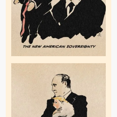
Selbstverzwergung
der USA
August 19, 2025
Das Schoßhündchen
seines Krieges