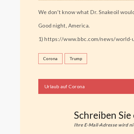
We don’t know what Dr. Snakeoil would 
Good night, America.
1) https://www.bbc.com/news/world-
Corona
Trump
Beitragsnaviga
Urlaub auf Corona
Schreiben Si
Ihre E-Mail-Adresse wird nic