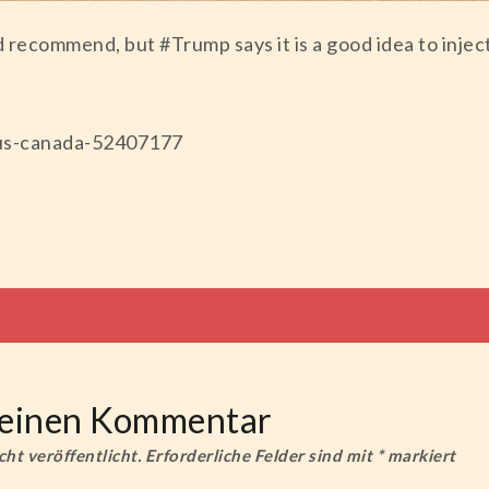
recommend, but #Trump says it is a good idea to inject 
us-canada-52407177
tion
e einen Kommentar
ht veröffentlicht.
Erforderliche Felder sind mit
*
markiert