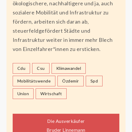
ökologischere, nachhaltigere und ja, auch
sozialere Mobilität und Infrastruktur zu
fördern, arbeiten sich daran ab,
steuerfeldgefördert Städte und
Infrastruktur weiter in immer mehr Blech
von Einzelfahrer*innen zu ersticken.
Cdu
Csu
Klimawandel
Mobilitätswende
Özdemir
Spd
Union
Wirtschaft
Beitragsnavigation
Die Ausverkäufer
Bruder Linnemann