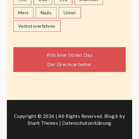
Merz
Nazis
Union
Verbotsverfahren
Beitragsnavigation
Klöckner Street Day
Der Drecksarbeiter
Copyright © 2026 | All Rights Reserved. BlogJr by
Shark Themes
|
Datenschutzerklärung