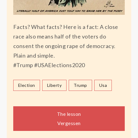
Facts? What facts? Here is a fact: A close
race also means half of the voters do
consent the ongoing rape of democracy.
Plain and simple.
#Trump #USAElections2020
Election
Liberty
Trump
Usa
Beitragsnavigation
The lesson
Vergessen