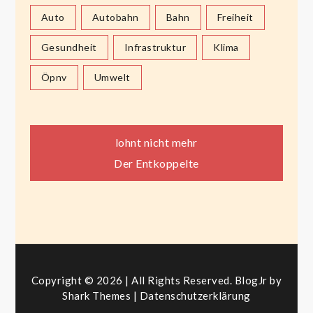
Auto
Autobahn
Bahn
Freiheit
Gesundheit
Infrastruktur
Klima
Öpnv
Umwelt
Beitragsnavigation
lohnt nicht mehr
Der Entkoppelte
Copyright © 2026 | All Rights Reserved. BlogJr by
Shark Themes
|
Datenschutzerklärung