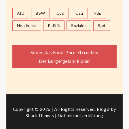
AfD
BSW
Cdu
Csu
Fdp
Neoliberal
Politik
Soziales
Spd
Beitragsnavigation
Söder, das Food-Porn-Sternchen
Der Bürgergeldmillionär
Copyright © 2026 | All Rights Reserved. BlogJr by
Shark Themes
|
Datenschutzerklärung