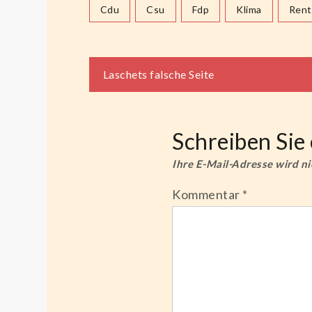
Cdu
Csu
Fdp
Klima
Rent
Beitragsnaviga
Laschets falsche Seite
Schreiben Si
Ihre E-Mail-Adresse wird nic
Kommentar
*