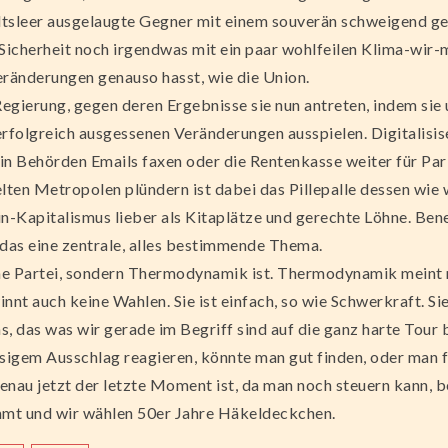
sleer ausgelaugte Gegner mit einem souverän schweigend ge
 Sicherheit noch irgendwas mit ein paar wohlfeilen Klima-wir
eränderungen genauso hasst, wie die Union.
Regierung, gegen deren Ergebnisse sie nun antreten, indem sie
rfolgreich ausgessenen Veränderungen ausspielen. Digitalisise
in Behörden Emails faxen oder die Rentenkasse weiter für Pa
en Metropolen plündern ist dabei das Pillepalle dessen wie w
Kapitalismus lieber als Kitaplätze und gerechte Löhne. Bene.
t das eine zentrale, alles bestimmende Thema.
ne Partei, sondern Thermodynamik ist. Thermodynamik meint n
winnt auch keine Wahlen. Sie ist einfach, so wie Schwerkraft. 
, das was wir gerade im Begriff sind auf die ganz harte Tour 
igem Ausschlag reagieren, könnte man gut finden, oder man f
 genau jetzt der letzte Moment ist, da man noch steuern kann, b
mt und wir wählen 50er Jahre Häkeldeckchen.