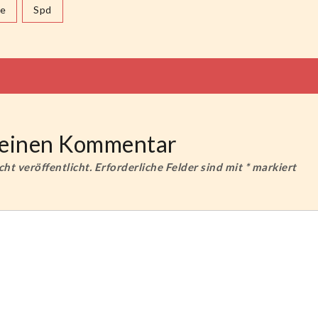
e
Spd
tion
e einen Kommentar
ht veröffentlicht.
Erforderliche Felder sind mit
*
markiert