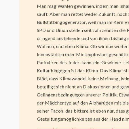
Man mag Wahlen gewinnen, indem man inhalt
säuft. Aber man rettet weder Zukunft, noch
Bullshitbingogenerator, weil man im Kern V
SPD und Union stellen seit Jahrzehnten die 
dringend anstehende und von ihnen bislang e
Wohnen, und eben Klima. Ob wir nun weiter 
Innenstädten oder Mietexplosionsgeschüttelt
Parkuhren des Jeder-kann-ein-Gewinner-sein-
Kultur hingegen ist das Klima. Das Klima is
Blöd, dass Klimawandel keine Meinung, kei
beteiligt sich nicht an Diskussionen und ge
Gelingensbedingungen unserer Politik. Etwas
der Mädchentyp auf den Alpharüden mit biss
seiner Facon, das bittere ist eben nur, dass
Gestaltungsmöglichkeiten aus der Hand nim